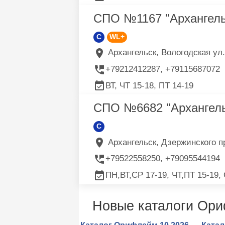
СПО №1167 "Архангель
C
WL+
Архангельск, Вологодская ул.,
+79212412287, +79115687072
ВТ, ЧТ 15-18, ПТ 14-19
СПО №6682 "Архангель
C
Архангельск, Дзержинского пр-
+79522558250, +79095544194
ПН,ВТ,СР 17-19, ЧТ,ПТ 15-19,
Новые каталоги Ор