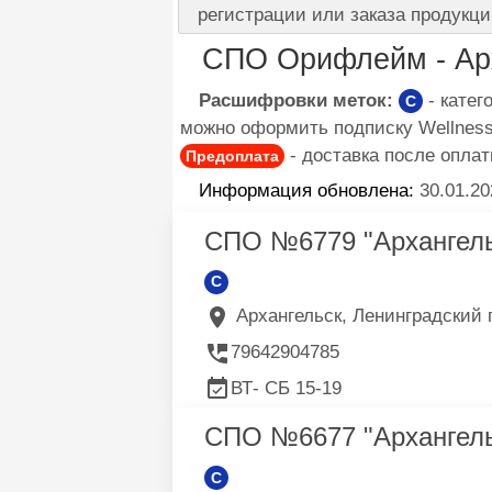
регистрации или заказа продукци
СПО Орифлейм - Арх
Расшифровки меток:
- кате
C
можно оформить подписку Wellness 
- доставка после оплат
Предоплата
Информация обновлена:
30.01.20
СПО №6779 "Архангел
C
Архангельск, Ленинградский пр
79642904785
ВТ- CБ 15-19
СПО №6677 "Архангель
C