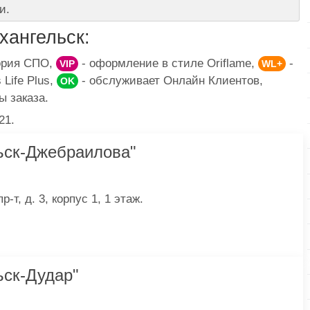
и.
ангельск:
гория СПО,
- оформление в стиле Oriflame,
-
VIP
WL+
Life Plus,
- обслуживает Онлайн Клиентов,
OK
ы заказа.
21.
ьск-Джебраилова"
-т, д. 3, корпус 1, 1 этаж.
ск-Дудар"