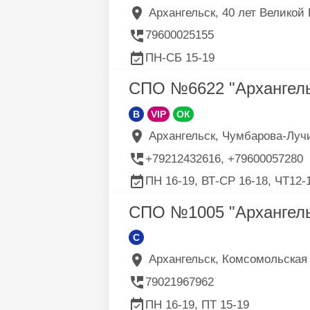
Архангельск, 40 лет Великой 
79600025155
ПН-СБ 15-19
СПО №6622 "Архангель
B
VIP
ОК
Архангельск, Чумбарова-Лучинс
+79212432616, +79600057280
ПН 16-19, ВТ-СР 16-18, ЧТ12-1
СПО №1005 "Архангель
C
Архангельск, Комсомольская ул
79021967962
ПН 16-19, ПТ 15-19