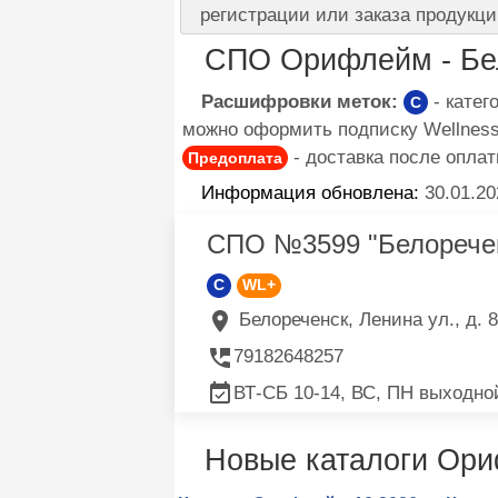
регистрации или заказа продукци
СПО Орифлейм - Бе
Расшифровки меток:
- кате
C
можно оформить подписку Wellness 
- доставка после оплат
Предоплата
Информация обновлена:
30.01.20
СПО №3599 "Белорече
C
WL+
Белореченск, Ленина ул., д. 8
79182648257
ВТ-СБ 10-14, ВС, ПН выходно
Новые каталоги Ор