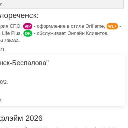
и.
лореченск:
гория СПО,
- оформление в стиле Oriflame,
-
VIP
WL+
Life Plus,
- обслуживает Онлайн Клиентов,
OK
ы заказа.
21.
нск-Беспалова"
0/2.
й
ифлэйм 2026