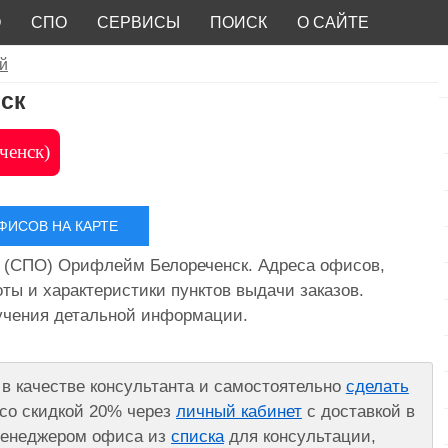
О
СПО
СЕРВИСЫ
ПОИСК
О САЙТЕ
й
ск
ченск)
ИСОВ НА КАРТЕ
 (СПО) Орифлейм Белореченск. Адреса офисов,
ты и характеристики пунктов выдачи заказов.
лучения детальной информации.
в качестве консультанта и самостоятельно
сделать
со скидкой 20% через
личный кабинет
с доставкой в
 менеджером офиса из
списка
для консультации,