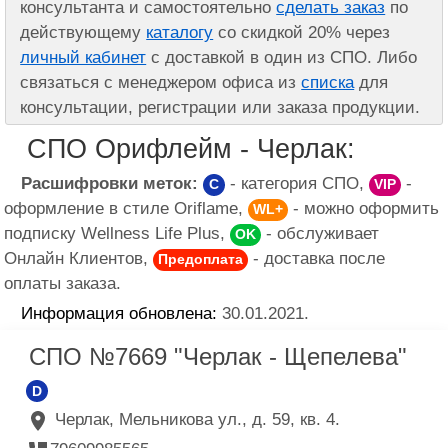
консультанта и самостоятельно
сделать заказ
по
действующему
каталогу
со скидкой 20% через
личный кабинет
с доставкой в один из СПО. Либо
связаться с менеджером офиса из
списка
для
консультации, регистрации или заказа продукции.
СПО Орифлейм - Черлак:
Расшифровки меток:
- категория СПО,
-
C
VIP
оформление в стиле Oriflame,
- можно оформить
WL+
подписку Wellness Life Plus,
- обслуживает
OK
Онлайн Клиентов,
- доставка после
Предоплата
оплаты заказа.
Информация обновлена:
30.01.2021.
СПО №7669 "Черлак - Щепелева"
D
Черлак, Мельникова ул., д. 59, кв. 4.