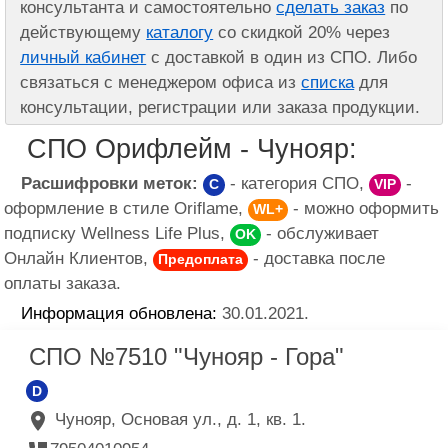
консультанта и самостоятельно
сделать заказ
по
действующему
каталогу
со скидкой 20% через
личный кабинет
с доставкой в один из СПО. Либо
связаться с менеджером офиса из
списка
для
консультации, регистрации или заказа продукции.
СПО Орифлейм - Чунояр:
Расшифровки меток:
- категория СПО,
-
C
VIP
оформление в стиле Oriflame,
- можно оформить
WL+
подписку Wellness Life Plus,
- обслуживает
OK
Онлайн Клиентов,
- доставка после
Предоплата
оплаты заказа.
Информация обновлена:
30.01.2021.
СПО №7510 "Чунояр - Гора"
D
Чунояр, Основая ул., д. 1, кв. 1.