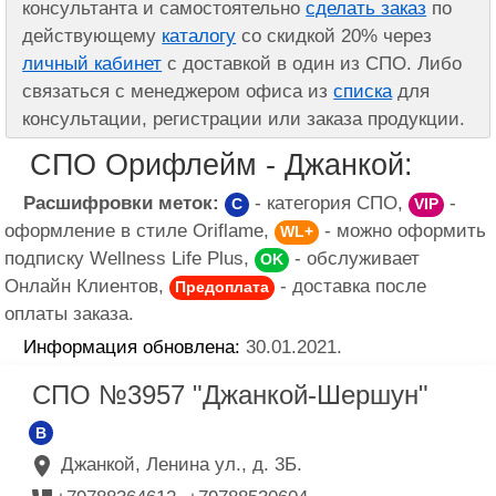
консультанта и самостоятельно
сделать заказ
по
действующему
каталогу
со скидкой 20% через
личный кабинет
с доставкой в один из СПО. Либо
связаться с менеджером офиса из
списка
для
консультации, регистрации или заказа продукции.
СПО Орифлейм - Джанкой:
Расшифровки меток:
- категория СПО,
-
C
VIP
оформление в стиле Oriflame,
- можно оформить
WL+
подписку Wellness Life Plus,
- обслуживает
OK
Онлайн Клиентов,
- доставка после
Предоплата
оплаты заказа.
Информация обновлена:
30.01.2021.
СПО №3957 "Джанкой-Шершун"
B
Джанкой, Ленина ул., д. 3Б.