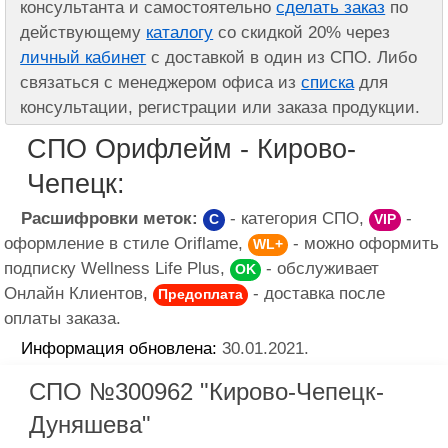
консультанта и самостоятельно
сделать заказ
по
действующему
каталогу
со скидкой 20% через
личный кабинет
с доставкой в один из СПО. Либо
связаться с менеджером офиса из
списка
для
консультации, регистрации или заказа продукции.
СПО Орифлейм - Кирово-
Чепецк:
Расшифровки меток:
- категория СПО,
-
C
VIP
оформление в стиле Oriflame,
- можно оформить
WL+
подписку Wellness Life Plus,
- обслуживает
OK
Онлайн Клиентов,
- доставка после
Предоплата
оплаты заказа.
Информация обновлена:
30.01.2021.
СПО №300962 "Кирово-Чепецк-
Дуняшева"