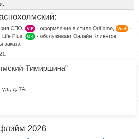
и.
аснохолмский:
гория СПО,
- оформление в стиле Oriflame,
-
VIP
WL+
Life Plus,
- обслуживает Онлайн Клиентов,
OK
ы заказа.
21.
лмский-Тимиршина"
ул., д. 7А.
ифлэйм 2026