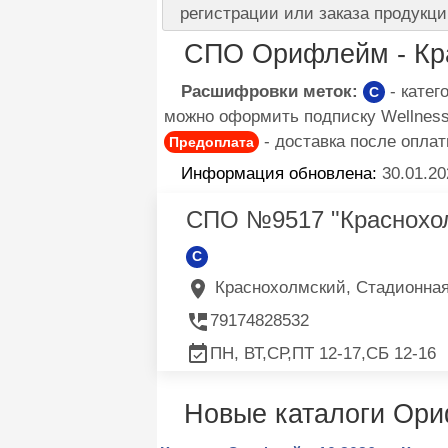
регистрации или заказа продукци
СПО Орифлейм - Кр
Расшифровки меток:
- кате
C
можно оформить подписку Wellness 
- доставка после оплат
Предоплата
Информация обновлена:
30.01.20
СПО №9517 "Краснохо
C
Краснохолмский, Стадионная 
79174828532
ПН, ВТ,СР,ПТ 12-17,СБ 12-16
Новые каталоги Ор