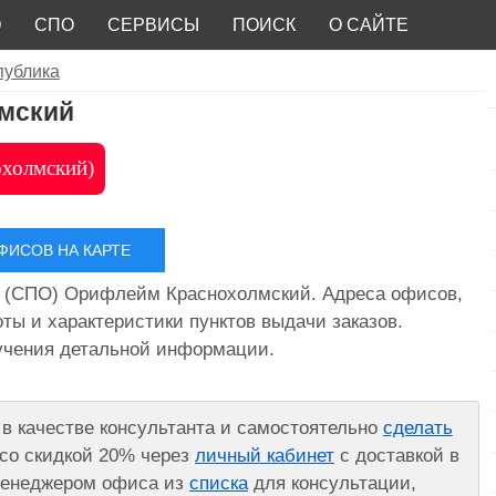
О
СПО
СЕРВИСЫ
ПОИСК
О САЙТЕ
публика
лмский
охолмский)
ИСОВ НА КАРТЕ
 (СПО) Орифлейм Краснохолмский. Адреса офисов,
ты и характеристики пунктов выдачи заказов.
лучения детальной информации.
в качестве консультанта и самостоятельно
сделать
со скидкой 20% через
личный кабинет
с доставкой в
 менеджером офиса из
списка
для консультации,