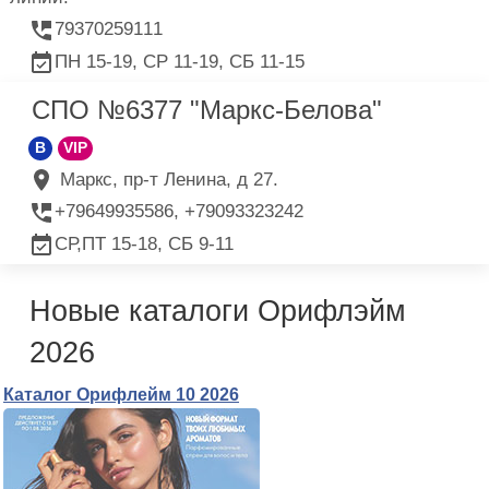
79370259111
ПН 15-19, СР 11-19, СБ 11-15
СПО №6377 "Маркс-Белова"
B
VIP
Маркс, пр-т Ленина, д 27.
+79649935586, +79093323242
СР,ПТ 15-18, СБ 9-11
Новые каталоги Орифлэйм
2026
Каталог Орифлейм 10 2026