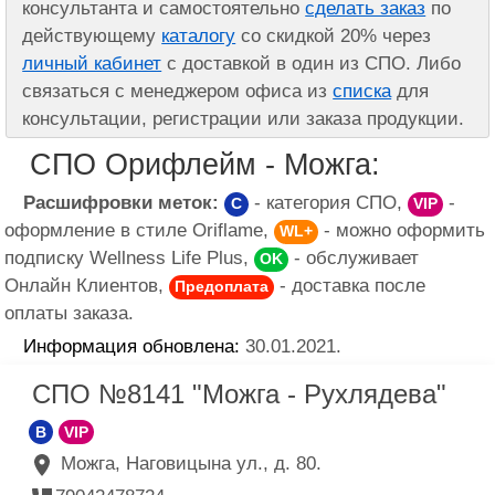
консультанта и самостоятельно
сделать заказ
по
действующему
каталогу
со скидкой 20% через
личный кабинет
с доставкой в один из СПО. Либо
связаться с менеджером офиса из
списка
для
консультации, регистрации или заказа продукции.
СПО Орифлейм - Можга:
Расшифровки меток:
- категория СПО,
-
C
VIP
оформление в стиле Oriflame,
- можно оформить
WL+
подписку Wellness Life Plus,
- обслуживает
OK
Онлайн Клиентов,
- доставка после
Предоплата
оплаты заказа.
Информация обновлена:
30.01.2021.
СПО №8141 "Можга - Рухлядева"
B
VIP
Можга, Наговицына ул., д. 80.