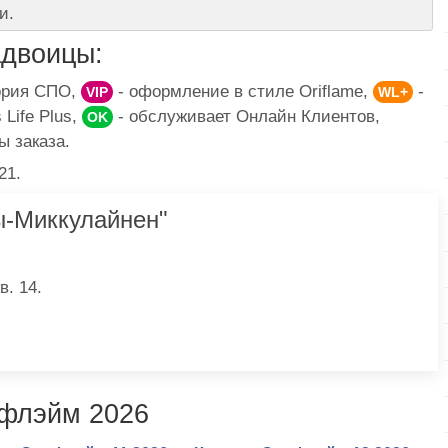
и.
двоицы:
гория СПО,
- оформление в стиле Oriflame,
-
VIP
WL+
Life Plus,
- обслуживает Онлайн Клиентов,
OK
ы заказа.
21.
-Миккулайнен"
в. 14.
ифлэйм 2026