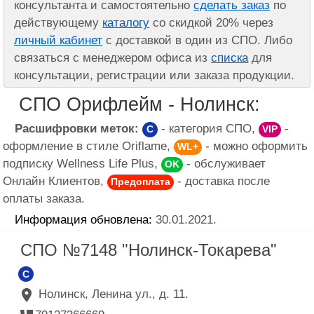
консультанта и самостоятельно
сделать заказ
по
действующему
каталогу
со скидкой 20% через
личный кабинет
с доставкой в один из СПО. Либо
связаться с менеджером офиса из
списка
для
консультации, регистрации или заказа продукции.
СПО Орифлейм - Нолинск:
Расшифровки меток:
- категория СПО,
-
C
VIP
оформление в стиле Oriflame,
- можно оформить
WL+
подписку Wellness Life Plus,
- обслуживает
OK
Онлайн Клиентов,
- доставка после
Предоплата
оплаты заказа.
Информация обновлена:
30.01.2021.
СПО №7148 "Нолинск-Токарева"
C
Нолинск, Ленина ул., д. 11.