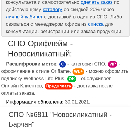
консультанта и самостоятельно
сделать заказ
по
действующему
каталогу
со скидкой 20% через
личный кабинет
с доставкой в один из СПО. Либо
связаться с менеджером офиса из
списка
для
консультации, регистрации или заказа продукции.
СПО Орифлейм -
Новосиликатный:
Расшифровки меток:
- категория СПО,
-
C
VIP
оформление в стиле Oriflame,
- можно оформить
WL+
подписку Wellness Life Plus,
- обслуживает
OK
Онлайн Клиентов,
- доставка после
Предоплата
оплаты заказа.
Информация обновлена:
30.01.2021.
СПО №6811 "Новосиликатный -
Барчан"