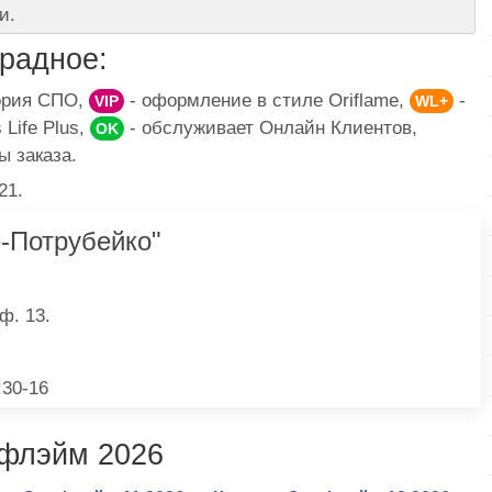
и.
радное:
гория СПО,
- оформление в стиле Oriflame,
-
VIP
WL+
Life Plus,
- обслуживает Онлайн Клиентов,
OK
ы заказа.
21.
-Потрубейко"
ф. 13.
:30-16
ифлэйм 2026