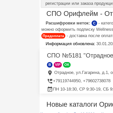
регистрации или заказа продукци
СПО Орифлейм - От
Расшифровки меток:
- кате
C
можно оформить подписку Wellness 
- доставка после оплат
Предоплата
Информация обновлена:
30.01.20
СПО №5181 "Отрадное
B
VIP
ОК
Отрадное, ул.Гагарина, д.1, о
+79119744950, +79602738078
ПН 10-18:30, СР 9:30-19, СБ 9
Новые каталоги Ор