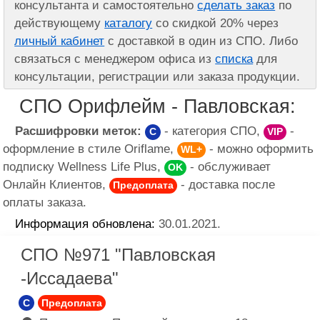
консультанта и самостоятельно
сделать заказ
по
действующему
каталогу
со скидкой 20% через
личный кабинет
с доставкой в один из СПО. Либо
связаться с менеджером офиса из
списка
для
консультации, регистрации или заказа продукции.
СПО Орифлейм - Павловская:
Расшифровки меток:
- категория СПО,
-
C
VIP
оформление в стиле Oriflame,
- можно оформить
WL+
подписку Wellness Life Plus,
- обслуживает
OK
Онлайн Клиентов,
- доставка после
Предоплата
оплаты заказа.
Информация обновлена:
30.01.2021.
СПО №971 "Павловская
-Иссадаева"
C
Предоплата