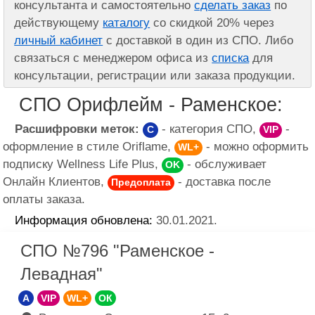
консультанта и самостоятельно
сделать заказ
по
действующему
каталогу
со скидкой 20% через
личный кабинет
с доставкой в один из СПО. Либо
связаться с менеджером офиса из
списка
для
консультации, регистрации или заказа продукции.
СПО Орифлейм - Раменское:
Расшифровки меток:
- категория СПО,
-
C
VIP
оформление в стиле Oriflame,
- можно оформить
WL+
подписку Wellness Life Plus,
- обслуживает
OK
Онлайн Клиентов,
- доставка после
Предоплата
оплаты заказа.
Информация обновлена:
30.01.2021.
СПО №796 "Раменское -
Левадная"
A
VIP
WL+
ОК