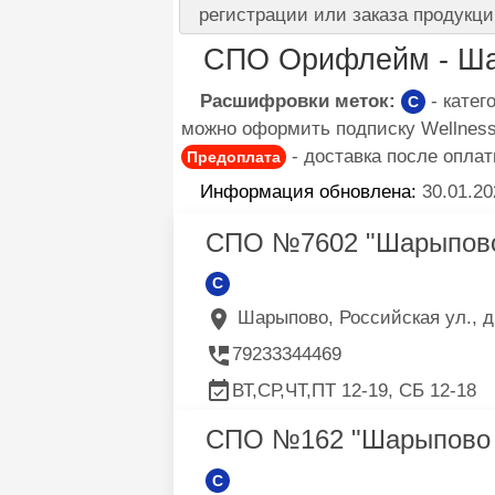
регистрации или заказа продукци
СПО Орифлейм - Ша
Расшифровки меток:
- кате
C
можно оформить подписку Wellness 
- доставка после оплат
Предоплата
Информация обновлена:
30.01.20
СПО №7602 "Шарыпово
C
Шарыпово, Российская ул., д.
79233344469
ВТ,СР,ЧТ,ПТ 12-19, СБ 12-18
СПО №162 "Шарыпово 
C