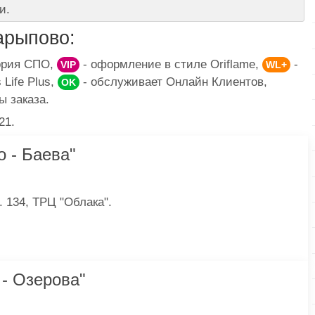
и.
рыпово:
гория СПО,
- оформление в стиле Oriflame,
-
VIP
WL+
Life Plus,
- обслуживает Онлайн Клиентов,
OK
ы заказа.
21.
 - Баева"
 134, ТРЦ "Облака".
- Озерова"