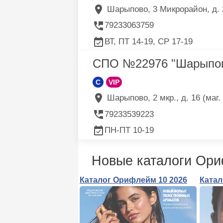
Шарыпово, 3 Микрорайон, д. 
79233063759
ВТ, ПТ 14-19, СР 17-19
СПО №22976 "Шарыпов
C
VIP
Шарыпово, 2 мкр., д. 16 (маг.
79233539223
ПН-ПТ 10-19
Новые каталоги Ор
Каталог Орифлейм 10 2026
Катал