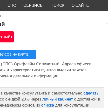
О
СПО
СЕРВИСЫ
ПОИСК
О САЙТЕ
ть
ый
атный)
ИСОВ НА КАРТЕ
 (СПО) Орифлейм Силикатный. Адреса офисов,
ты и характеристики пунктов выдачи заказов.
лучения детальной информации.
в качестве консультанта и самостоятельно
сделать
со скидкой 20% через
личный кабинет
с доставкой в
 менеджером офиса из
списка
для консультации,