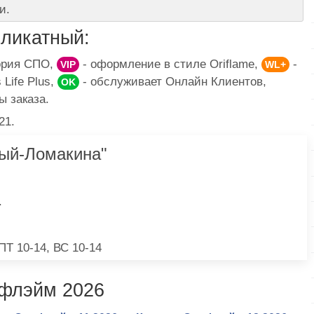
и.
ликатный:
гория СПО,
- оформление в стиле Oriflame,
-
VIP
WL+
Life Plus,
- обслуживает Онлайн Клиентов,
OK
ы заказа.
21.
ый-Ломакина"
.
 ПТ 10-14, ВС 10-14
ифлэйм 2026