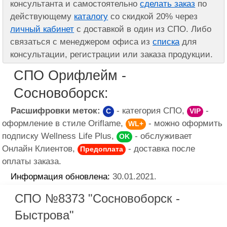
консультанта и самостоятельно
сделать заказ
по
действующему
каталогу
со скидкой 20% через
личный кабинет
с доставкой в один из СПО. Либо
связаться с менеджером офиса из
списка
для
консультации, регистрации или заказа продукции.
СПО Орифлейм -
Сосновоборск:
Расшифровки меток:
- категория СПО,
-
C
VIP
оформление в стиле Oriflame,
- можно оформить
WL+
подписку Wellness Life Plus,
- обслуживает
OK
Онлайн Клиентов,
- доставка после
Предоплата
оплаты заказа.
Информация обновлена:
30.01.2021.
СПО №8373 "Сосновоборск -
Быстрова"