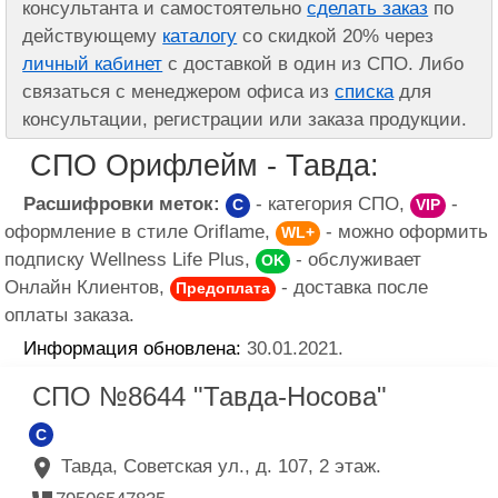
консультанта и самостоятельно
сделать заказ
по
действующему
каталогу
со скидкой 20% через
личный кабинет
с доставкой в один из СПО. Либо
связаться с менеджером офиса из
списка
для
консультации, регистрации или заказа продукции.
СПО Орифлейм - Тавда:
Расшифровки меток:
- категория СПО,
-
C
VIP
оформление в стиле Oriflame,
- можно оформить
WL+
подписку Wellness Life Plus,
- обслуживает
OK
Онлайн Клиентов,
- доставка после
Предоплата
оплаты заказа.
Информация обновлена:
30.01.2021.
СПО №8644 "Тавда-Носова"
C
Тавда, Советская ул., д. 107, 2 этаж.