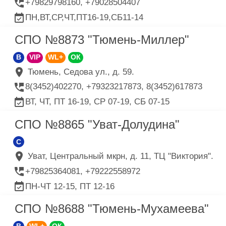
+79829798160, +79028504407
ПН,ВТ,СР,ЧТ,ПТ16-19,СБ11-14
СПО №8873 "Тюмень-Миллер"
B
VIP
WL+
ОК
Тюмень, Седова ул., д. 59.
8(3452)402270, +79323217873, 8(3452)617873
ВТ, ЧТ, ПТ 16-19, СР 07-19, СБ 07-15
СПО №8865 "Уват-Долудина"
C
Уват, Центральный мкрн, д. 11, ТЦ "Виктория".
+79825364081, +79222558972
ПН-ЧТ 12-15, ПТ 12-16
СПО №8688 "Тюмень-Мухамеева"