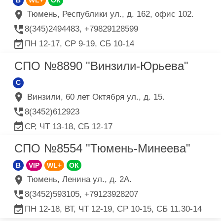
B
WL+
ОК
Тюмень, Республики ул., д. 162, офис 102.
8(345)2494483, +79829128599
ПН 12-17, СР 9-19, СБ 10-14
СПО №8890 "Винзили-Юрьева"
C
Винзили, 60 лет Октября ул., д. 15.
8(3452)612923
СР, ЧТ 13-18, СБ 12-17
СПО №8554 "Тюмень-Минеева"
B
VIP
WL+
ОК
Тюмень, Ленина ул., д. 2А.
8(3452)593105, +79123928207
ПН 12-18, ВТ, ЧТ 12-19, СР 10-15, СБ 11.30-14