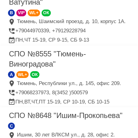
Ватутина"
B
VIP
WL+
ОК
Тюмень, Шаимский проезд, д. 10, корпус 1А.
+79044970339, +79129228794
ПН,ЧТ 15-19, СР 9-15, СБ 9-13
СПО №8555 "Тюмень-
Виноградова"
A
WL+
ОК
Тюмень, Республики ул., д. 145, офис 209.
+79068237973, 8(3452 )500579
ПН,ВТ,ЧТ,ПТ 15-19, СР 10-19, СБ 10-15
СПО №8648 "Ишим-Прокопьева"
C
Ишим, 30 лет ВЛКСМ ул., д. 28, офис 2.