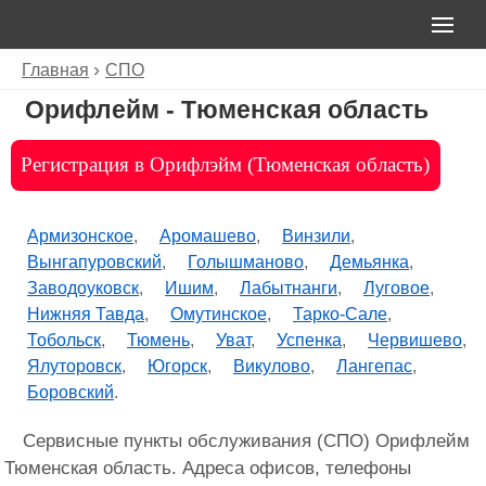
Главная
СПО
Орифлейм - Тюменская область
Регистрация в Орифлэйм (Тюменская область)
Армизонское
Аромашево
Винзили
Вынгапуровский
Голышманово
Демьянка
Заводоуковск
Ишим
Лабытнанги
Луговое
Нижняя Тавда
Омутинское
Тарко-Сале
Тобольск
Тюмень
Уват
Успенка
Червишево
Ялуторовск
Югорск
Викулово
Лангепас
Боровский
Сервисные пункты обслуживания (СПО) Орифлейм
Тюменская область. Адреса офисов, телефоны