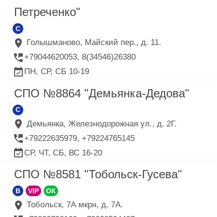
Петреченко"
C
Голышманово, Майский пер., д. 11.
+79044620053, 8(34546)26380
ПН, СР, СБ 10-19
СПО №8864 "Демьянка-Дедова"
C
Демьянка, Железнодорожная ул., д. 2Г.
+79222635979, +79224765145
СР, ЧТ, СБ, ВС 16-20
СПО №8581 "Тобольск-Гусева"
B
VIP
ОК
Тобольск, 7А мкрн, д. 7А.