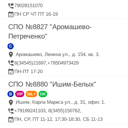
79028151070
ПН СР ЧТ ПТ 16-19
СПО №8827 "Аромашево-
Петреченко"
C
Аромашево, Ленина ул., д. 154, кв. 3.
8(34545)21697,+79504973429
ПН-ПТ 17-20
СПО №8880 "Ишим-Белых"
B
VIP
WL+
ОК
Ишим, Карла Маркса ул., д. 31, офис 1.
+79199241103, 8(3455)150762,
ПН, СР, ПТ 11-12, 17:30-18:30, СБ 11-13