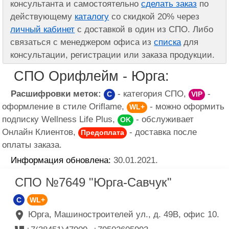
консультанта и самостоятельно
сделать заказ
по
действующему
каталогу
со скидкой 20% через
личный кабинет
с доставкой в один из СПО. Либо
связаться с менеджером офиса из
списка
для
консультации, регистрации или заказа продукции.
СПО Орифлейм - Юрга:
Расшифровки меток:
- категория СПО,
-
C
VIP
оформление в стиле Oriflame,
- можно оформить
WL+
подписку Wellness Life Plus,
- обслуживает
OK
Онлайн Клиентов,
- доставка после
Предоплата
оплаты заказа.
Информация обновлена:
30.01.2021.
СПО №7649 "Юрга-Савчук"
C
WL+
Юрга, Машиностроителей ул., д. 49В, офис 10.