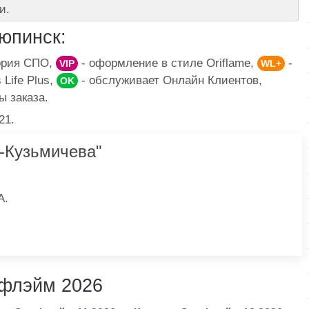
и.
юпинск:
гория СПО,
- оформление в стиле Oriflame,
-
VIP
WL+
Life Plus,
- обслуживает Онлайн Клиентов,
OK
ы заказа.
21.
-Кузьмичева"
А.
ифлэйм 2026