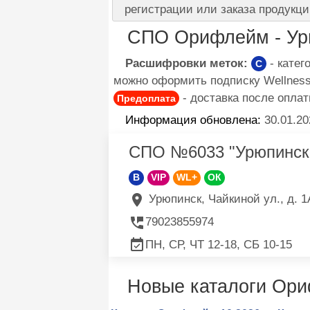
регистрации или заказа продукци
СПО Орифлейм - Ур
Расшифровки меток:
- кате
C
можно оформить подписку Wellness 
- доставка после оплат
Предоплата
Информация обновлена:
30.01.20
СПО №6033 "Урюпинск
B
VIP
WL+
ОК
Урюпинск, Чайкиной ул., д. 1
79023855974
ПН, СР, ЧТ 12-18, СБ 10-15
Новые каталоги Ор