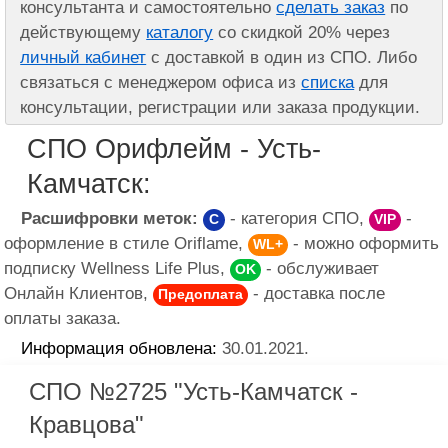
консультанта и самостоятельно
сделать заказ
по
действующему
каталогу
со скидкой 20% через
личный кабинет
с доставкой в один из СПО. Либо
связаться с менеджером офиса из
списка
для
консультации, регистрации или заказа продукции.
СПО Орифлейм - Усть-
Камчатск:
Расшифровки меток:
- категория СПО,
-
C
VIP
оформление в стиле Oriflame,
- можно оформить
WL+
подписку Wellness Life Plus,
- обслуживает
OK
Онлайн Клиентов,
- доставка после
Предоплата
оплаты заказа.
Информация обновлена:
30.01.2021.
СПО №2725 "Усть-Камчатск -
Кравцова"