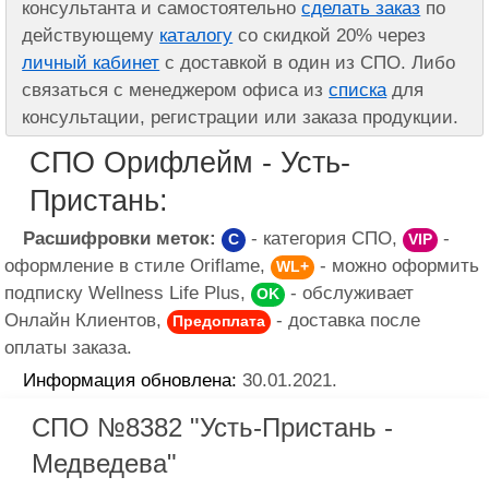
консультанта и самостоятельно
сделать заказ
по
действующему
каталогу
со скидкой 20% через
личный кабинет
с доставкой в один из СПО. Либо
связаться с менеджером офиса из
списка
для
консультации, регистрации или заказа продукции.
СПО Орифлейм - Усть-
Пристань:
Расшифровки меток:
- категория СПО,
-
C
VIP
оформление в стиле Oriflame,
- можно оформить
WL+
подписку Wellness Life Plus,
- обслуживает
OK
Онлайн Клиентов,
- доставка после
Предоплата
оплаты заказа.
Информация обновлена:
30.01.2021.
СПО №8382 "Усть-Пристань -
Медведева"