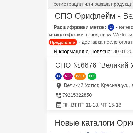
регистрации или заказа продукци
СПО Орифлейм - Вел
Расшифровки меток:
- кате
C
можно оформить подписку Wellness 
- доставка после оплат
Предоплата
Информация обновлена:
30.01.20
СПО №6676 "Великий У
B
VIP
WL+
ОК
Великий Устюг, Красная ул., д
79215322850
ПН,ВТ,ПТ 11-18, ЧТ 15-18
Новые каталоги Ор