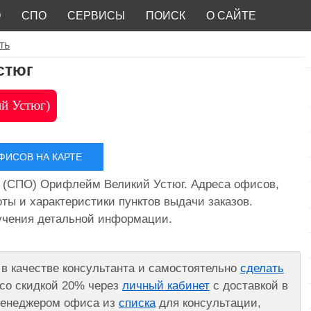
О
СПО
СЕРВИСЫ
ПОИСК
О САЙТЕ
ть
стюг
й Устюг)
ИСОВ НА КАРТЕ
 (СПО) Орифлейм Великий Устюг. Адреса офисов,
ты и характеристики пунктов выдачи заказов.
лучения детальной информации.
в качестве консультанта и самостоятельно
сделать
со скидкой 20% через
личный кабинет
с доставкой в
 менеджером офиса из
списка
для консультации,