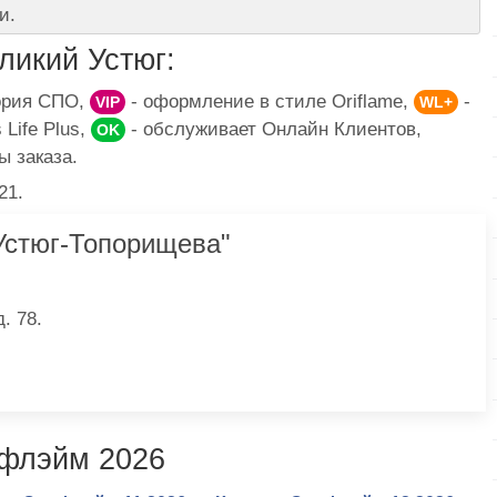
и.
икий Устюг:
гория СПО,
- оформление в стиле Oriflame,
-
VIP
WL+
Life Plus,
- обслуживает Онлайн Клиентов,
OK
ы заказа.
21.
стюг-Топорищева"
. 78.
ифлэйм 2026