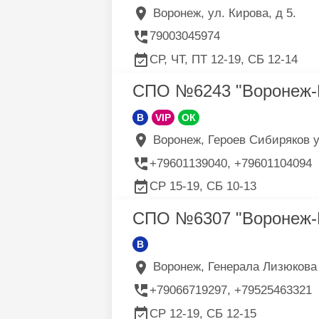
Воронеж, ул. Кирова, д 5.
79003045974
СР, ЧТ, ПТ 12-19, СБ 12-14
СПО №6243 "Воронеж-
B
VIP
ОК
Воронеж, Героев Сибиряков ул
+79601139040, +79601104094
СР 15-19, СБ 10-13
СПО №6307 "Воронеж-
B
Воронеж, Генерала Лизюкова у
+79066719297, +79525463321
СР 12-19, СБ 12-15