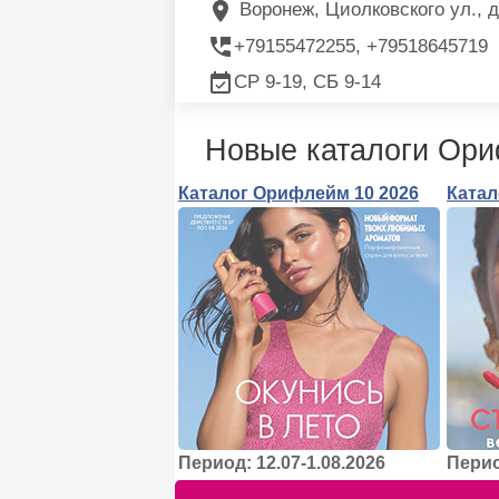
Воронеж, Циолковского ул., д
+79155472255, +79518645719
СР 9-19, СБ 9-14
Новые каталоги Ор
Каталог Орифлейм 10 2026
Катал
Период: 12.07-1.08.2026
Перио