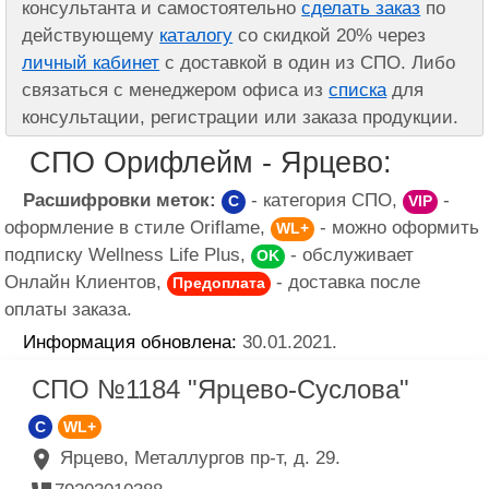
консультанта и самостоятельно
сделать заказ
по
действующему
каталогу
со скидкой 20% через
личный кабинет
с доставкой в один из СПО. Либо
связаться с менеджером офиса из
списка
для
консультации, регистрации или заказа продукции.
СПО Орифлейм - Ярцево:
Расшифровки меток:
- категория СПО,
-
C
VIP
оформление в стиле Oriflame,
- можно оформить
WL+
подписку Wellness Life Plus,
- обслуживает
OK
Онлайн Клиентов,
- доставка после
Предоплата
оплаты заказа.
Информация обновлена:
30.01.2021.
СПО №1184 "Ярцево-Суслова"
C
WL+
Ярцево, Металлургов пр-т, д. 29.