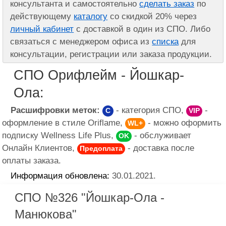
консультанта и самостоятельно
сделать заказ
по
действующему
каталогу
со скидкой 20% через
личный кабинет
с доставкой в один из СПО. Либо
связаться с менеджером офиса из
списка
для
консультации, регистрации или заказа продукции.
СПО Орифлейм - Йошкар-
Ола:
Расшифровки меток:
- категория СПО,
-
C
VIP
оформление в стиле Oriflame,
- можно оформить
WL+
подписку Wellness Life Plus,
- обслуживает
OK
Онлайн Клиентов,
- доставка после
Предоплата
оплаты заказа.
Информация обновлена:
30.01.2021.
СПО №326 "Йошкар-Ола -
Манюкова"