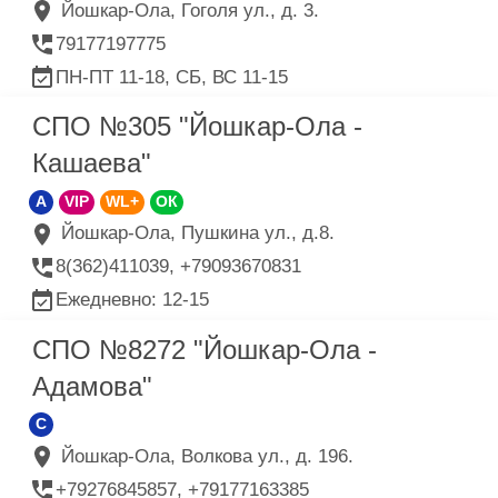
Йошкар-Ола, Гоголя ул., д. 3.
79177197775
ПН-ПТ 11-18, СБ, ВС 11-15
СПО №305 "Йошкар-Ола -
Кашаева"
A
VIP
WL+
ОК
Йошкар-Ола, Пушкина ул., д.8.
8(362)411039, +79093670831
Ежедневно: 12-15
СПО №8272 "Йошкар-Ола -
Адамова"
C
Йошкар-Ола, Волкова ул., д. 196.
+79276845857, +79177163385