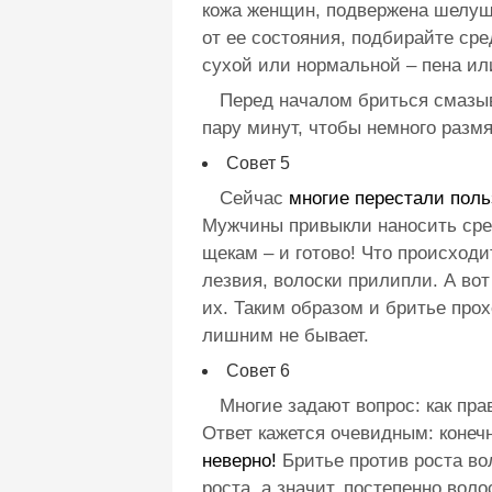
кожа женщин, подвержена шелуш
от ее состояния, подбирайте ср
сухой или нормальной – пена ил
Перед началом бриться смазыв
пару минут, чтобы немного разм
Совет 5
Сейчас
многие перестали поль
Мужчины привыкли наносить сред
щекам – и готово! Что происходи
лезвия, волоски прилипли. А вот
их. Таким образом и бритье прох
лишним не бывает.
Совет 6
Многие задают вопрос:
как пра
Ответ кажется очевидным: конечн
неверно!
Бритье против роста во
роста, а значит, постепенно вол