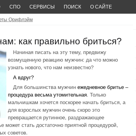
О
СПО
СЕРВИСЫ
ПОИСК
О САЙТЕ
веты Орифлэйм
м: как правильно бриться?
Начиная писать на эту тему, предвижу
возмущенную реакцию мужчин: да что можно
узнать нового, что нам неизвестно?
А вдруг?
Для большинства мужчин
ежедневное бритье –
процедура весьма утомительная
. Только
мальчишкам хочется поскорее начать бриться, а
для взрослых мужчин очень скоро это
превращается рутинное, раздражающее
ье может стать достаточно приятной процедурой,
ых советов.