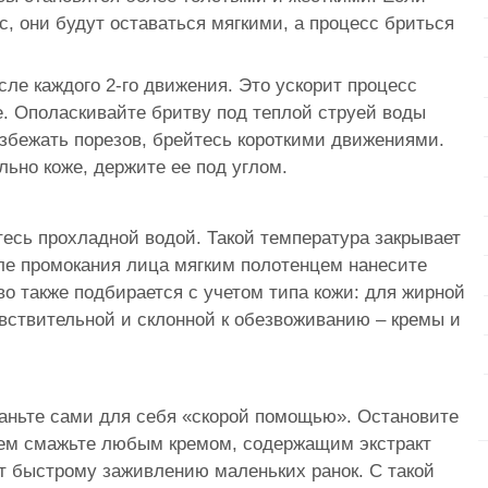
с, они будут оставаться мягкими, а процесс бриться
сле каждого 2-го движения. Это ускорит процесс
е. Ополаскивайте бритву под теплой струей воды
избежать порезов, брейтесь короткими движениями.
ьно коже, держите ее под углом.
есь прохладной водой.
Такой температура закрывает
сле промокания лица мягким полотенцем нанесите
во также подбирается с учетом типа кожи: для жирной
увствительной и склонной к обезвоживанию – кремы и
таньте сами для себя «скорой помощью». Остановите
тем смажьте любым кремом, содержащим экстракт
ет быстрому заживлению маленьких ранок. С такой