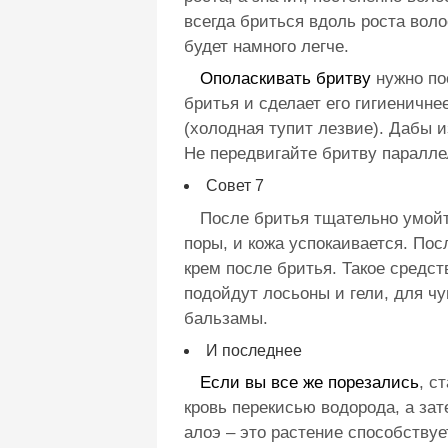
всегда бриться вдоль роста воло
будет намного легче.
Ополаскивать бритву
нужно по
бритья и сделает его гигиеничне
(холодная тупит лезвие). Дабы 
Не передвигайте бритву параллел
Совет 7
После бритья тщательно умойт
поры, и кожа успокаивается. По
крем после бритья. Такое средст
подойдут лосьоны и гели, для ч
бальзамы.
И последнее
Если вы все же порезались
, с
кровь перекисью водорода, а за
алоэ – это растение способству