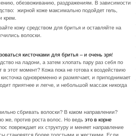
ению, обезвоживанию, раздражениям. В зависимости
едство: жирной коже максимально подойдет гель,
и крем.
айте кожу средством для бритья и оставляйте на
ягчились волоски.
зоваться кисточками для бритья – и очень зря
!
ство на ладони, а затем хлопать пару раз себя по
т в этот момент? Кожа пока не готова к воздействию
 кисточка одновременно и размягчает, и приподнимает
одит приятнее и легче, и небольшой массаж никогда
вильно сбривать волоски? В каком направлении?
о же, против роста волос. Но ведь
это в корне
лос повреждает их структуру и меняет направление
осы становятся более толстыми и жесткими. Если