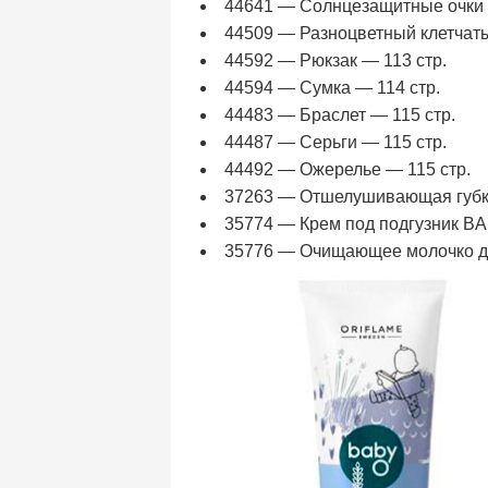
44641 — Солнцезащитные очки 
44509 — Разноцветный клетчат
44592 — Рюкзак — 113 стр.
44594 — Сумка — 114 стр.
44483 — Браслет — 115 стр.
44487 — Серьги — 115 стр.
44492 — Ожерелье — 115 стр.
37263 — Отшелушивающая губка
35774 — Крем под подгузник BA
35776 — Очищающее молочко дл