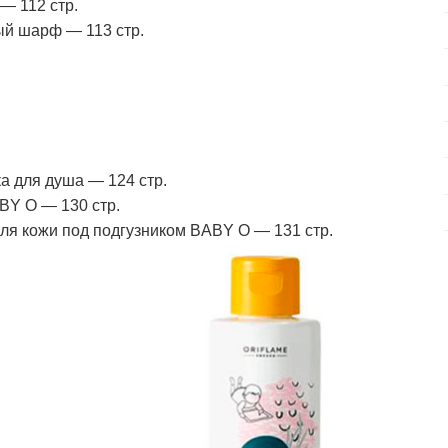
— 112 стр.
ый шарф — 113 стр.
 для душа — 124 стр.
BY O — 130 стр.
я кожи под подгузником BABY O — 131 стр.