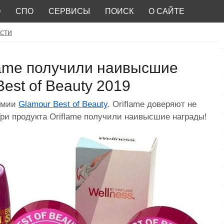
О
СПО
СЕРВИСЫ
ПОИСК
О САЙТЕ
сти
flame получили наивысшие
est of Beauty 2019
ремии
Glamour Best of Beauty
. Oriflame доверяют не
 Три продукта Oriflame получили наивысшие награды!