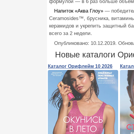
формулой — в 6 раз больше объема
Напиток «Аква Глоу»
— победител
Ceramosides™, брусника, витамины
керамидов и укрепить защитный ба
всего за 2 недели.
Опубликовано:
10.12.2019
. Обнов
Новые каталоги Ор
Каталог Орифлейм 10 2026
Катал