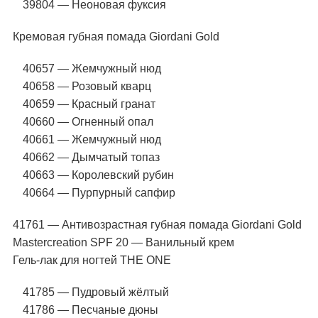
39804 — Неоновая фуксия
Кремовая губная помада Giordani Gold
40657 — Жемчужный нюд
40658 — Розовый кварц
40659 — Красный гранат
40660 — Огненный опал
40661 — Жемчужный нюд
40662 — Дымчатый топаз
40663 — Королевский рубин
40664 — Пурпурный сапфир
41761 — Антивозрастная губная помада Giordani Gold
Mastercreation SPF 20 — Ванильный крем
Гель-лак для ногтей THE ONE
41785 — Пудровый жёлтый
41786 — Песчаные дюны