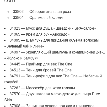
GOLD
33802 — Обворожительная роза
33804 — Оранжевый кармин
34023 — Мусс для душа «Шведский SPA-салон»
34065 — Крем для рук «Авокадо»
34095 — Шампунь для придания объема волосам
«Зеленый чай и личи»
34097 — Укрепляющий шампунь и кондиционер 2-в-1
«Яблоко и бамбук»
34445 — Праймер для век The One
34513 — Тени для бровей The One
34791 — Тени-рефил для век The One — Небесный
голубой
37262 — Массажёр для кожи головы
37570 — Двухшаговая маска-детокс для лица Pure
Skin
37908 — Защитная основа под лак и глянцевое