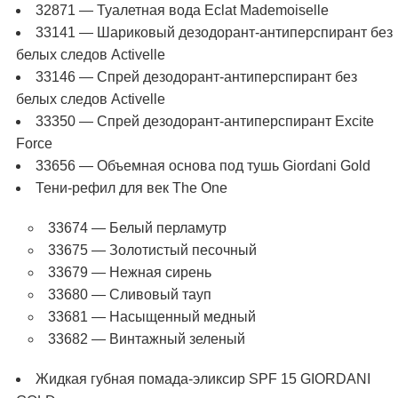
32871 — Туалетная вода Eclat Mademoiselle
33141 — Шариковый дезодорант-антиперспирант без
белых следов Activelle
33146 — Спрей дезодорант-антиперспирант без
белых следов Activelle
33350 — Спрей дезодорант-антиперспирант Excite
Force
33656 — Объемная основа под тушь Giordani Gold
Тени-рефил для век The One
33674 — Белый перламутр
33675 — Золотистый песочный
33679 — Нежная сирень
33680 — Сливовый тауп
33681 — Насыщенный медный
33682 — Винтажный зеленый
Жидкая губная помада-эликсир SPF 15 GIORDANI