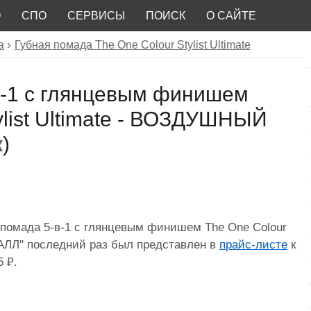
О
СПО
СЕРВИСЫ
ПОИСК
О САЙТЕ
а
Губная помада The One Colour Stylist Ultimate
в-1 с глянцевым финишем
ylist Ultimate - ВОЗДУШНЫЙ
к
)
я помада 5-в-1 с глянцевым финишем The One Colour
АЛЛ" последний раз был представлен в
прайс-листе
к
5 ₽.