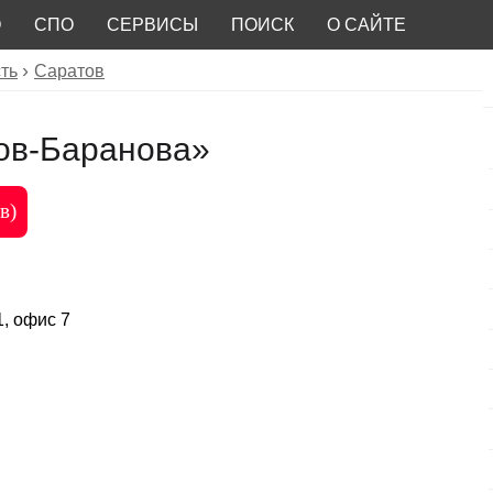
О
СПО
СЕРВИСЫ
ПОИСК
О САЙТЕ
ть
Саратов
ов-Баранова»
в)
1, офис 7