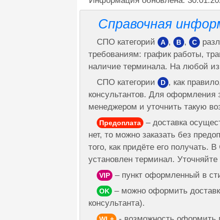
Информация обновлена: 30.01.20
Справочная инфор
СПО категорий
,
,
разл
A
B
C
требованиям: график работы, тр
наличие терминала. На любой из
СПО категории
, как правил
D
консультантов. Для оформления з
менеджером и уточнить такую во
– доставка осущест
Предоплата
нет, то можно заказать без предо
того, как придёте его получать. 
установлен терминал. Уточняйте
– пункт оформленный в ст
VIP
– можно оформить доставку
OK
консультанта).
- возможность оформить 
WL+