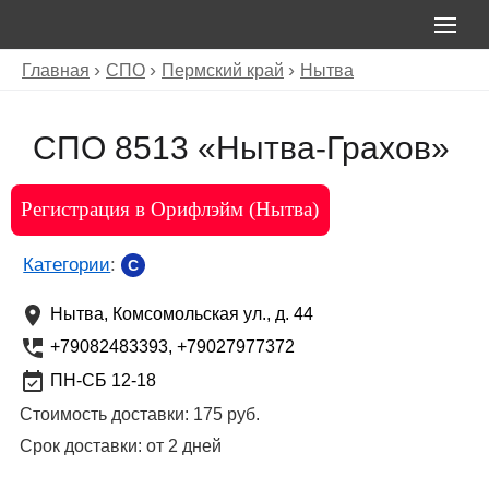
Главная
СПО
Пермский край
Нытва
СПО 8513 «Нытва-Грахов»
Регистрация в Орифлэйм (Нытва)
Категории
:
C
Нытва
,
Комсомольская ул., д. 44
+79082483393, +79027977372
ПН-СБ 12-18
Стоимость доставки:
175 руб.
Срок доставки:
от 2 дней