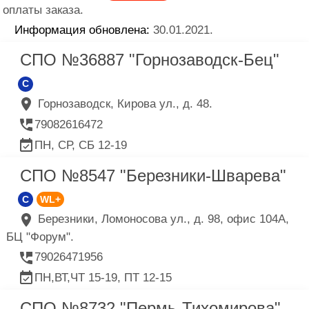
оплаты заказа.
Информация обновлена:
30.01.2021.
СПО №36887 "Горнозаводск-Бец"
C
Горнозаводск, Кирова ул., д. 48.
79082616472
ПН, СР, СБ 12-19
СПО №8547 "Березники-Шварева"
C
WL+
Березники, Ломоносова ул., д. 98, офис 104А,
БЦ "Форум".
79026471956
ПН,ВТ,ЧТ 15-19, ПТ 12-15
СПО №8732 "Пермь-Тихомирова"