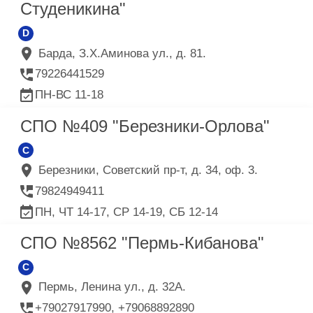
Студеникина"
D
Барда, З.Х.Аминова ул., д. 81.
79226441529
ПН-ВС 11-18
СПО №409 "Березники-Орлова"
C
Березники, Советский пр-т, д. 34, оф. 3.
79824949411
ПН, ЧТ 14-17, СР 14-19, СБ 12-14
СПО №8562 "Пермь-Кибанова"
C
Пермь, Ленина ул., д. 32А.
+79027917990, +79068892890