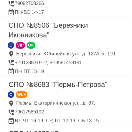
79082700266
ПН-ВС 14-17
СПО №8506 "Березники-
Иконникова"
C
VIP
ОК
Березники, Юбилейная ул., д. 127А, к. 110.
+79128831912, +79581458191
ПН-ПТ 15-19
СПО №8683 "Пермь-Петрова"
C
WL+
Пермь, Екатерининская ул., д. 87.
79617585192
ВТ, ЧТ 16-19, СР, ПТ 12-19, СБ 13-15