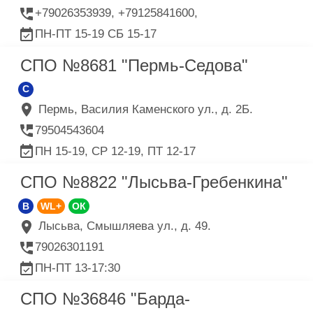
+79026353939, +79125841600,
ПН-ПТ 15-19 СБ 15-17
СПО №8681 "Пермь-Седова"
C
Пермь, Василия Каменского ул., д. 2Б.
79504543604
ПН 15-19, СР 12-19, ПТ 12-17
СПО №8822 "Лысьва-Гребенкина"
B
WL+
ОК
Лысьва, Смышляева ул., д. 49.
79026301191
ПН-ПТ 13-17:30
СПО №36846 "Барда-