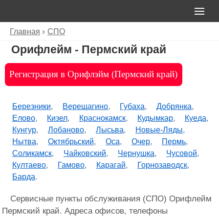
Главная
СПО
Орифлейм - Пермский край
Регистрация в Орифлэйм (Пермский край)
Березники
Верещагино
Губаха
Добрянка
Елово
Кизел
Краснокамск
Кудымкар
Куеда
Кунгур
Лобаново
Лысьва
Новые-Ляды
Нытва
Октябрьский
Оса
Очер
Пермь
Соликамск
Чайковский
Чернушка
Чусовой
Култаево
Гамово
Карагай
Горнозаводск
Барда
Сервисные пункты обслуживания (СПО) Орифлейм
Пермский край. Адреса офисов, телефоны