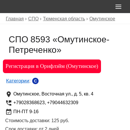
Главная
СПО
Тюменская область
Омутинское
СПО 8593 «Омутинское-
Петреченко»
Регистрация в Орифлэйм (Омутинское)
Категории
:
C
Омутинское
,
Восточная ул., д. 5, кв. 4
+79028368623, +79044632309
ПН-ПТ 9-16
Стоимость доставки:
125 руб.
Срок доставки:
от 2 дней